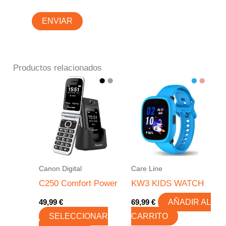
Productos relacionados
Este
producto
tiene
múltiples
variantes.
Las
opciones
Canon Digital
Care Line
se
C250 Comfort Power
KW3 KIDS WATCH
pueden
49,99
€
69,99
€
AÑADIR AL
elegir
SELECCIONAR
CARRITO
en