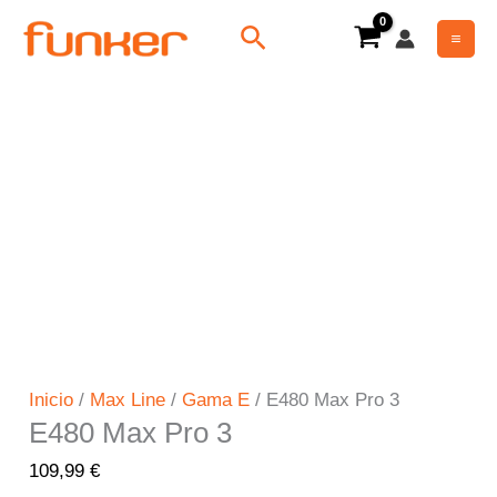
Ir
E480
Buscar
al
Max
contenido
Pro
3
cantidad
Inicio
/
Max Line
/
Gama E
/ E480 Max Pro 3
E480 Max Pro 3
109,99
€