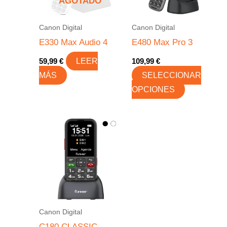
AGOTADO
Las
opciones
Canon Digital
Canon Digital
se
E330 Max Audio 4
E480 Max Pro 3
pueden
59,99
€
LEER
109,99
€
elegir
MÁS
SELECCIONAR
en
OPCIONES
la
página
de
producto
Canon Digital
C180 CLASSIC