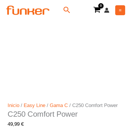
Ir
C250
Buscar
al
Comfort
contenido
Power
cantidad
Inicio
/
Easy Line
/
Gama C
/ C250 Comfort Power
C250 Comfort Power
49,99
€