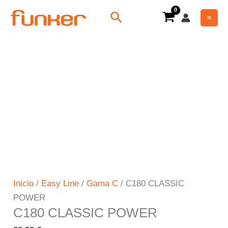
Ir
C180
Buscar
al
CLASSIC
contenido
POWER
cantidad
Inicio
/
Easy Line
/
Gama C
/ C180 CLASSIC
POWER
C180 CLASSIC POWER