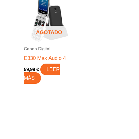
producto
producto
AGOTADO
Canon Digital
E330 Max Audio 4
59,99
€
LEER
MÁS