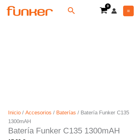
Ir
Batería
Buscar
al
Funker
contenido
C135
1300mAH
cantidad
Inicio
/
Accesorios
/
Baterías
/ Batería Funker C135
1300mAH
Batería Funker C135 1300mAH