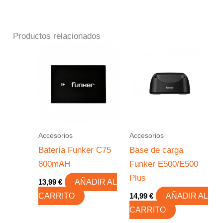
Productos relacionados
Accesorios
Accesorios
Batería Funker C75
Base de carga
800mAH
Funker E500/E500
Plus
13,99
€
AÑADIR AL
CARRITO
14,99
€
AÑADIR AL
CARRITO